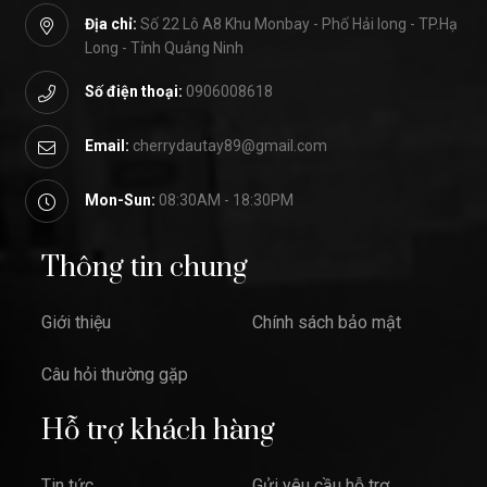
Địa chỉ:
Số 22 Lô A8 Khu Monbay - Phố Hải long - TP.Hạ
Long - Tỉnh Quảng Ninh
Số điện thoại:
0906008618
Email:
cherrydautay89@gmail.com
Mon-Sun:
08:30AM - 18:30PM
Thông tin chung
Giới thiệu
Chính sách bảo mật
Câu hỏi thường gặp
Hỗ trợ khách hàng
Tin tức
Gửi yêu cầu hỗ trợ