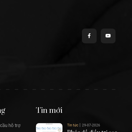
ng
Tin mới
|
cầu hỗ trợ
Tin tức
29-07-2026