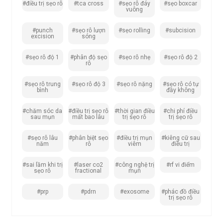
#điều trị sẹo rỗ
#tca cross
#sẹo rỗ đáy
#sẹo boxcar
vuông
#punch
#sẹo rỗ lượn
#sẹo rolling
#subcision
excision
sóng
#sẹo rỗ độ 1
#phân độ sẹo
#sẹo rỗ nhẹ
#sẹo rỗ độ 2
rỗ
#sẹo rỗ trung
#sẹo rỗ độ 3
#sẹo rỗ nặng
#sẹo rỗ có tự
bình
đầy không
#chăm sóc da
#điều trị sẹo rỗ
#thời gian điều
#chi phí điều
sau mụn
mất bao lâu
trị sẹo rỗ
trị sẹo rỗ
#sẹo rỗ lâu
#phân biệt sẹo
#điều trị mụn
#kiêng cữ sau
năm
rỗ
viêm
điều trị
#sai lầm khi trị
#laser co2
#công nghệ trị
#rf vi điểm
sẹo rỗ
fractional
mụn
#prp
#pdrn
#exosome
#phác đồ điều
trị sẹo rỗ