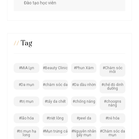
Đào tạo học viên
//
Tag
#MiA Lyn
#Beauty Clinic
#Phun Xăm
#Chăm sóc
môi
#Da mụn
#chăm sóc da
#Da dầu nhờn
#chế độ dinh
dưỡng
#trị mụn
#tẩy da chết
#chống nắng
#choogns
nắng
#lão hóa
#triệt lông
#peel da
#trẻ hóa
#trị mụn hạ
#Mụn trứng cá
#Nguyên nhân
#Chăm sóc da
long
gây mụn
mụn