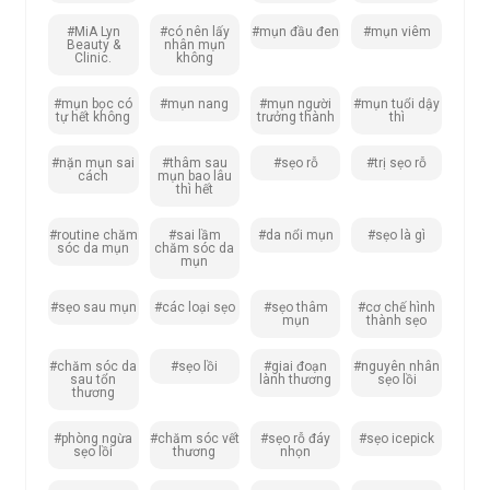
#MiA Lyn
#có nên lấy
#mụn đầu đen
#mụn viêm
Beauty &
nhân mụn
Clinic.
không
#mụn bọc có
#mụn nang
#mụn người
#mụn tuổi dậy
tự hết không
trưởng thành
thì
#nặn mụn sai
#thâm sau
#sẹo rỗ
#trị sẹo rỗ
cách
mụn bao lâu
thì hết
#routine chăm
#sai lầm
#da nổi mụn
#sẹo là gì
sóc da mụn
chăm sóc da
mụn
#sẹo sau mụn
#các loại sẹo
#sẹo thâm
#cơ chế hình
mụn
thành sẹo
#chăm sóc da
#sẹo lồi
#giai đoạn
#nguyên nhân
sau tổn
lành thương
sẹo lồi
thương
#phòng ngừa
#chăm sóc vết
#sẹo rỗ đáy
#sẹo icepick
sẹo lồi
thương
nhọn